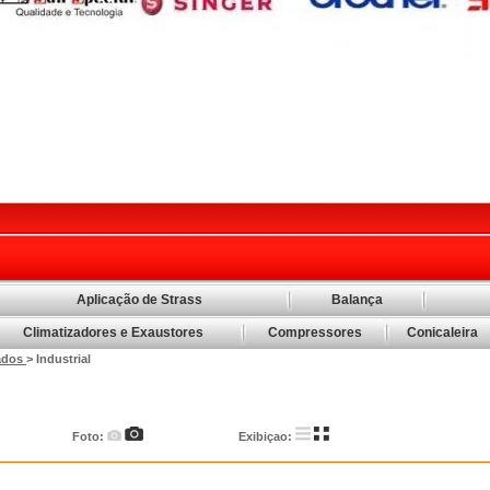
Aplicação de Strass
Balança
Climatizadores e Exaustores
Compressores
Conicaleira
fados
> Industrial
Foto:
Exibiçao: