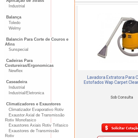
Aplicação de Strass
Industrial
Balança
Toledo
Welmy
Balancin Para Corte de Couros e
Afins
Sunspecial
Cadeiras Para
Costureiras/Ergonomicas
Newflex
Lavadora Extratora Para 
Caseadeira
Estofados Wap Carpet Cleane
Industrial
Industrial/Eletronica
Sob Consulta
Climatizadores e Exaustores
Climatizador Evaporativo Rotiv
Exaustor Axial de Transmissão
Rotiv Monofasico
Exaustores Axiais Rotiv Trifasico
Exaustores de Transmissão
Rotiv