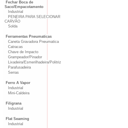
Fechar Boca de
Saco/Empacotamento
Industrial
PENEIRA PARA SELECIONAR
CARVÃO
Solda
Ferramentas Pneumaticas
Caneta Gravadora Pneumatica
Catracas
Chave de Impacto
Grampeador/Pinador
Lixadeira/Esmerilhadeira/Politriz
Parafusadeira
Serras
Ferro A Vapor
Industrial
Mini-Caldeira
Filigrana
Industrial
Flat Seaming
Industrial