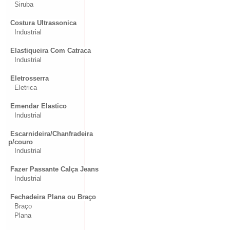
Siruba
Costura Ultrassonica
Industrial
Elastiqueira Com Catraca
Industrial
Eletrosserra
Eletrica
Emendar Elastico
Industrial
Escarnideira/Chanfradeira
p/couro
Industrial
Fazer Passante Calça Jeans
Industrial
Fechadeira Plana ou Braço
Braço
Plana