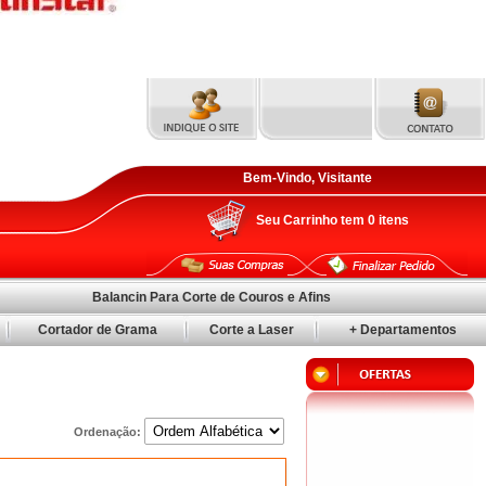
Bem-Vindo, Visitante
Seu Carrinho tem
0
itens
Balancin Para Corte de Couros e Afins
Cortador de Grama
Corte a Laser
+ Departamentos
Ordenação: