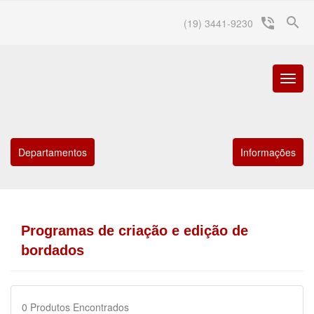
search
phone_in_talk
(19) 3441-9230
Menu
Princip
Departamentos
Informações
Programas de criação e edição de
bordados
0
Produtos Encontrados