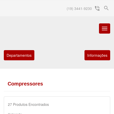
search
phone_in_talk
(19) 3441-9230
Menu
Princip
Departamentos
Informações
Compressores
27
Produtos Encontrados