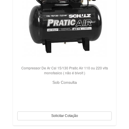
Compressor De Ar Csl 15/130 Pratic Air 110 ou 220 vlts
monofasico ( não é bivolt )
Sob Consulta