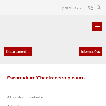
search
phone_in_talk
(19) 3441-9230
Menu
Princip
Departamentos
Informações
Escarnideira/Chanfradeira p/couro
4
Produtos Encontrados