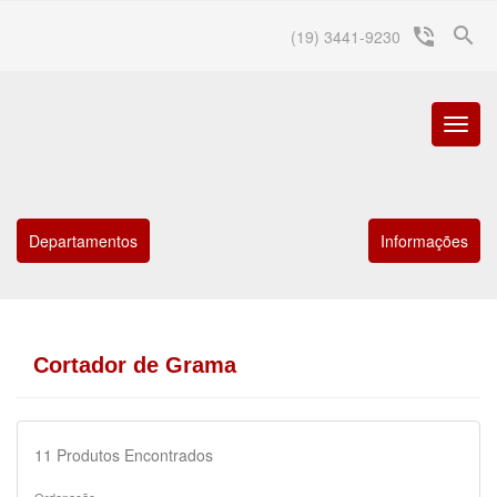
search
phone_in_talk
(19) 3441-9230
Menu
Princip
Departamentos
Informações
Cortador de Grama
11
Produtos Encontrados