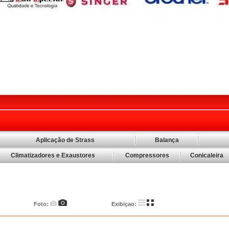
Aplicação de Strass
Balança
Climatizadores e Exaustores
Compressores
Conicaleira
Foto:
Exibiçao: