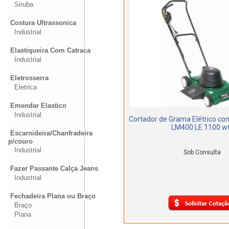
Siruba
Costura Ultrassonica
Industrial
Elastiqueira Com Catraca
Industrial
Eletrosserra
Eletrica
Emendar Elastico
Industrial
Cortador de Grama Elétrico co
LM400 LE 1100 w
Escarnideira/Chanfradeira
p/couro
Industrial
Sob Consulta
Fazer Passante Calça Jeans
Industrial
Fechadeira Plana ou Braço
Braço
Plana