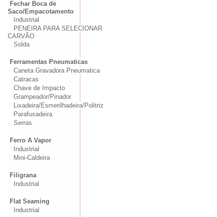
Fechar Boca de
Saco/Empacotamento
Industrial
PENEIRA PARA SELECIONAR
CARVÃO
Solda
Ferramentas Pneumaticas
Caneta Gravadora Pneumatica
Catracas
Chave de Impacto
Grampeador/Pinador
Lixadeira/Esmerilhadeira/Politriz
Parafusadeira
Serras
Ferro A Vapor
Industrial
Mini-Caldeira
Filigrana
Industrial
Flat Seaming
Industrial