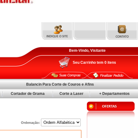
Bem-Vindo, Visitante
Seu Carrinho tem
0
itens
Balancin Para Corte de Couros e Afins
Cortador de Grama
Corte a Laser
+ Departamentos
Ordenação: