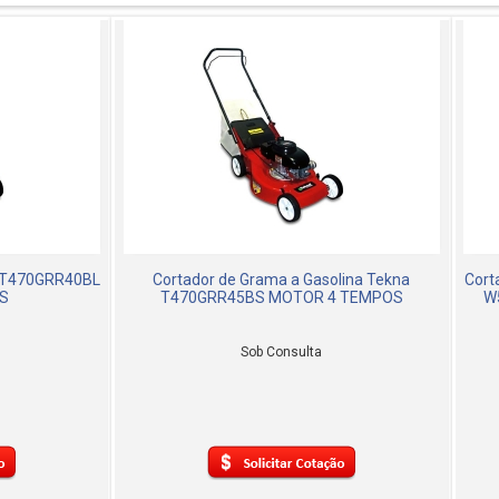
a T470GRR40BL
Cortador de Grama a Gasolina Tekna
Cort
S
T470GRR45BS MOTOR 4 TEMPOS
W5
Sob Consulta