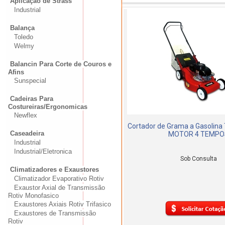
Aplicação de Strass
Industrial
Balança
Toledo
Welmy
Balancin Para Corte de Couros e
Afins
Sunspecial
Cadeiras Para
Costureiras/Ergonomicas
Newflex
Cortador de Grama a Gasolin
Caseadeira
MOTOR 4 TEMPO
Industrial
Industrial/Eletronica
Sob Consulta
Climatizadores e Exaustores
Climatizador Evaporativo Rotiv
Exaustor Axial de Transmissão
Rotiv Monofasico
Exaustores Axiais Rotiv Trifasico
Exaustores de Transmissão
Rotiv