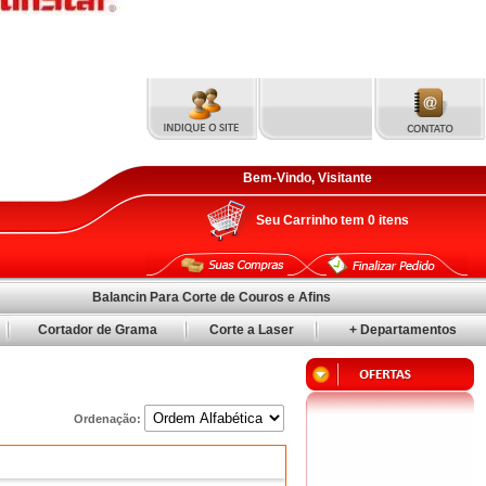
Bem-Vindo, Visitante
Seu Carrinho tem
0
itens
Balancin Para Corte de Couros e Afins
Cortador de Grama
Corte a Laser
+ Departamentos
Ordenação: