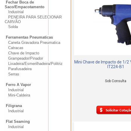
Fechar Boca de
Saco/Empacotamento
Industrial
PENEIRA PARA SELECIONAR
CARVÃO
Solda
Ferramentas Pneumaticas
Caneta Gravadora Pneumatica
Catracas
Chave de Impacto
Grampeador/Pinador
Mini Chave de Impacto de 1/2
Lixadeira/Esmerilhadeira/Politriz
IT224-B1
Parafusadeira
Serras
Sob Consulta
Ferro A Vapor
Industrial
Mini-Caldeira
Filigrana
Industrial
Flat Seaming
Industrial