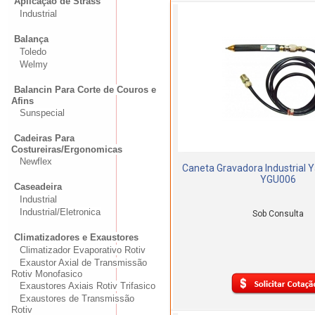
Aplicação de Strass
Industrial
Balança
Toledo
Welmy
Balancin Para Corte de Couros e
Afins
Sunspecial
Cadeiras Para
Costureiras/Ergonomicas
Newflex
Caneta Gravadora Industrial 
YGU006
Caseadeira
Industrial
Industrial/Eletronica
Sob Consulta
Climatizadores e Exaustores
Climatizador Evaporativo Rotiv
Exaustor Axial de Transmissão
Rotiv Monofasico
Exaustores Axiais Rotiv Trifasico
Exaustores de Transmissão
Rotiv