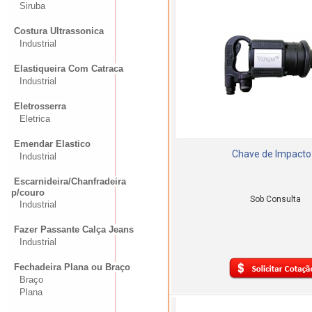
Siruba
Costura Ultrassonica
Industrial
Elastiqueira Com Catraca
Industrial
Eletrosserra
Eletrica
Emendar Elastico
Chave de Impacto
Industrial
Escarnideira/Chanfradeira
p/couro
Sob Consulta
Industrial
Fazer Passante Calça Jeans
Industrial
Fechadeira Plana ou Braço
Braço
Plana