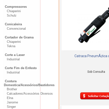
Compressores
Chiaperini
Schulz
Conicaleira
Convencional
Cortador de Grama
Chiaperini
Tekna
Corte a Laser
Catraca PneumÃ¡tica 
Industrial
Corte Fim de Enfesto
Sob Consulta
Industrial
Costura
Domestica/Acessórios/Bastidores
Brother
Calcadores/Acessórios Diversos
Elna
Janome
Singer