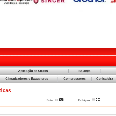
Aplicação de Strass
Balança
Climatizadores e Exaustores
Compressores
Conicaleira
icas
Foto:
Exibiçao: