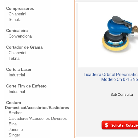
Compressores
Chiaperini
Schulz
Conicaleira
Convencional
Cortador de Grama
Chiaperini
Tekna
Corte a Laser
Lixadeira Orbital Pneumatic
Industrial
Modelo Ch 0-15 N
Corte Fim de Enfesto
Industrial
Sob Consulta
Costura
Domestica/Acessórios/Bastidores
Brother
Calcadores/Acessórios Diversos
Elna
Janome
Singer