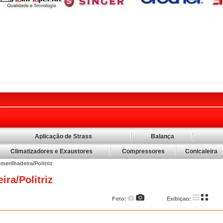
Aplicação de Strass
Balança
Climatizadores e Exaustores
Compressores
Conicaleira
merilhadeira/Politriz
ira/Politriz
Foto:
Exibiçao: