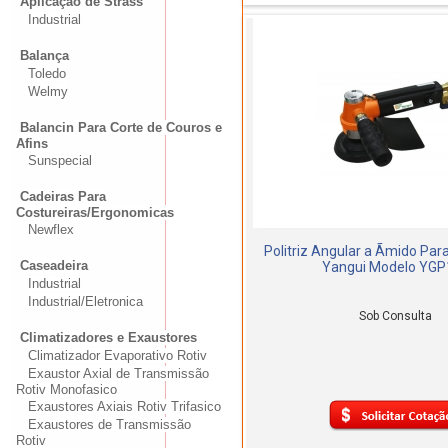
Aplicação de Strass
Industrial
Balança
Toledo
Welmy
Balancin Para Corte de Couros e
Afins
Sunspecial
Cadeiras Para
Costureiras/Ergonomicas
Newflex
Politriz Angular a Ãmido Pa
Caseadeira
Yangui Modelo YGP
Industrial
Industrial/Eletronica
Sob Consulta
Climatizadores e Exaustores
Climatizador Evaporativo Rotiv
Exaustor Axial de Transmissão
Rotiv Monofasico
Exaustores Axiais Rotiv Trifasico
Exaustores de Transmissão
Rotiv