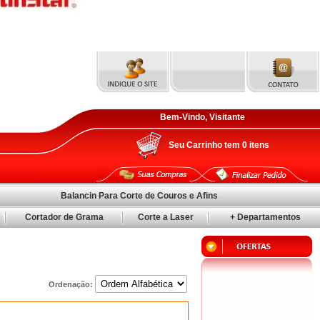
Bem-Vindo, Visitante
Seu Carrinho tem
0
itens
Balancin Para Corte de Couros e Afins
Cortador de Grama
Corte a Laser
+ Departamentos
Ordenação: