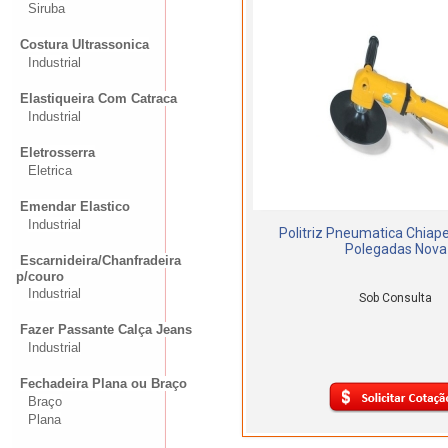
Siruba
Costura Ultrassonica
Industrial
Elastiqueira Com Catraca
Industrial
Eletrosserra
Eletrica
Emendar Elastico
Industrial
Politriz Pneumatica Chiape
Polegadas Nova
Escarnideira/Chanfradeira
p/couro
Industrial
Sob Consulta
Fazer Passante Calça Jeans
Industrial
Fechadeira Plana ou Braço
Braço
Plana