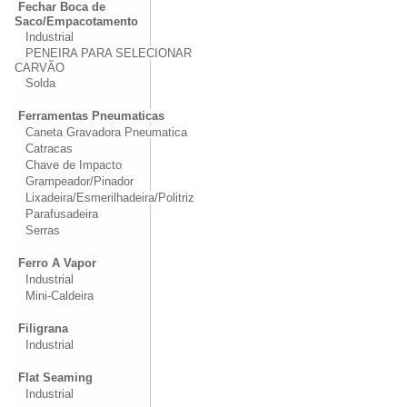
Fechar Boca de
Saco/Empacotamento
Industrial
PENEIRA PARA SELECIONAR
CARVÃO
Solda
Ferramentas Pneumaticas
Caneta Gravadora Pneumatica
Catracas
Chave de Impacto
Grampeador/Pinador
Lixadeira/Esmerilhadeira/Politriz
Parafusadeira
Serras
Ferro A Vapor
Industrial
Mini-Caldeira
Filigrana
Industrial
Flat Seaming
Industrial