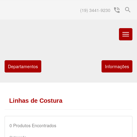
search
phone_in_talk
(19) 3441-9230
Menu
Princip
Departamentos
Informações
Linhas de Costura
0
Produtos Encontrados