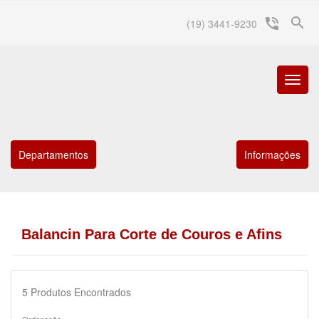
search
phone_in_talk
(19) 3441-9230
Menu
Princip
Departamentos
Informações
Balancin Para Corte de Couros e Afins
5
Produtos Encontrados