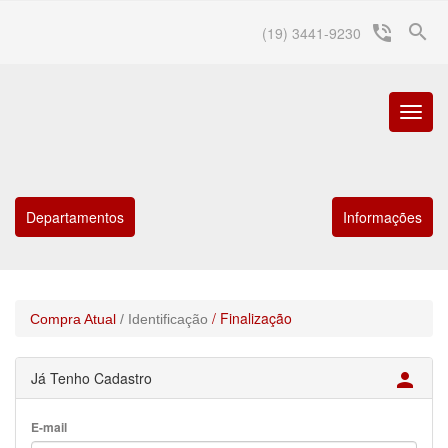
search
phone_in_talk
(19) 3441-9230
Menu
Princip
Departamentos
Informações
/ Finalização
Compra Atual
/ Identificação
Já Tenho Cadastro

E-mail